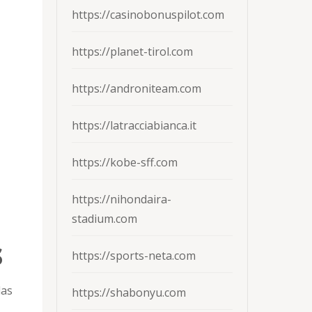
https://casinobonuspilot.com
https://planet-tirol.com
https://androniteam.com
https://latracciabianca.it
https://kobe-sff.com
https://nihondaira-
stadium.com
s
https://sports-neta.com
las
https://shabonyu.com