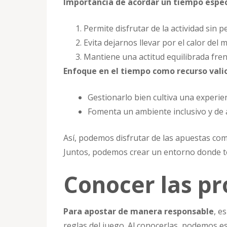
Importancia de acordar un tiempo espec
Permite disfrutar de la actividad sin 
Evita dejarnos llevar por el calor del
Mantiene una actitud equilibrada fren
Enfoque en el tiempo como recurso vali
Gestionarlo bien cultiva una experie
Fomenta un ambiente inclusivo y de 
Así, podemos disfrutar de las apuestas co
Juntos, podemos crear un entorno donde to
Conocer las pr
Para apostar de manera responsable
, e
reglas del juego. Al conocerlas, podemos es