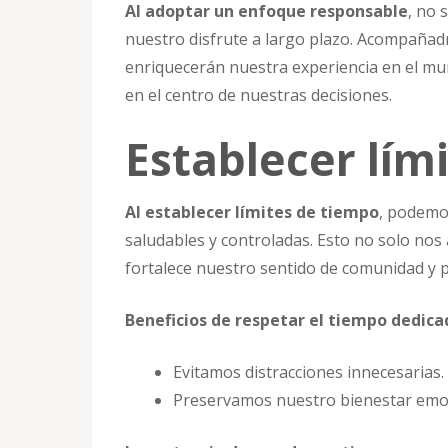
Al adoptar un enfoque responsable
, no 
nuestro disfrute a largo plazo. Acompaña
enriquecerán nuestra experiencia en el m
en el centro de nuestras decisiones.
Establecer lím
Al establecer límites de tiempo
, podemo
saludables y controladas. Esto no solo no
fortalece nuestro sentido de comunidad y 
Beneficios de respetar el tiempo dedica
Evitamos distracciones innecesarias.
Preservamos nuestro bienestar emoc