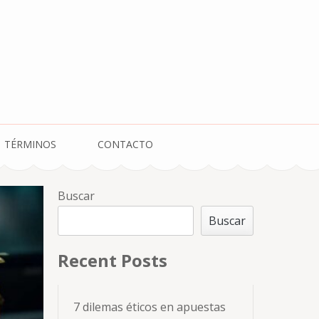
puestas
TÉRMINOS
CONTACTO
Buscar
Buscar
Recent Posts
7 dilemas éticos en apuestas