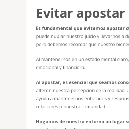
Evitar apostar 
Es fundamental que evitemos apostar cu
puede nublar nuestro juicio y llevarnos a 
pero debemos recordar que nuestro bienes
Al mantenernos en un estado mental claro,
emocional y financiera.
Al apostar, es esencial que seamos cons
alteren nuestra percepción de la realidad
ayuda a mantenernos enfocados y responsa
relaciones o nuestra comunidad.
Hagamos de nuestro entorno un lugar 