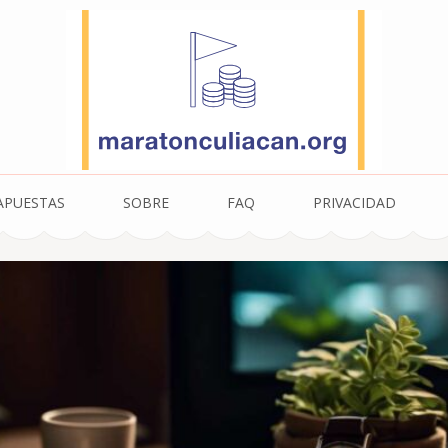
org – Estrategia de a
APUESTAS
SOBRE
FAQ
PRIVACIDAD