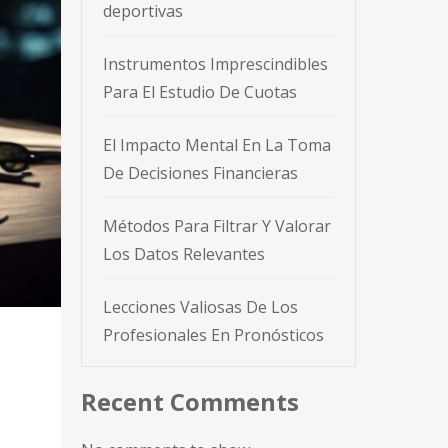
deportivas
Instrumentos Imprescindibles
Para El Estudio De Cuotas
El Impacto Mental En La Toma
De Decisiones Financieras
Métodos Para Filtrar Y Valorar
Los Datos Relevantes
Lecciones Valiosas De Los
Profesionales En Pronósticos
Recent Comments