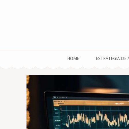
MaratonCuliacan.
HOME
ESTRATEGIA DE 