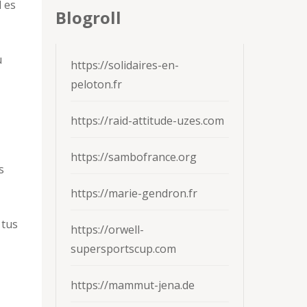
l es
Blogroll
u
https://solidaires-en-
peloton.fr
https://raid-attitude-uzes.com
https://sambofrance.org
s
https://marie-gendron.fr
 tus
https://orwell-
supersportscup.com
https://mammut-jena.de