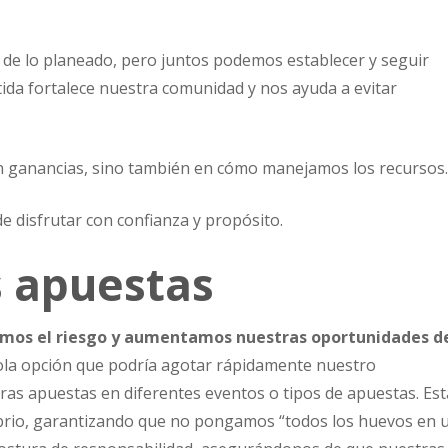
ás de lo planeado, pero juntos podemos establecer y seguir
tida fortalece nuestra comunidad y nos ayuda a evitar
n ganancias, sino también en cómo manejamos los recursos.
e disfrutar con confianza y propósito.
s apuestas
ucimos el riesgo y aumentamos nuestras oportunidades d
ola opción que podría agotar rápidamente nuestro
ras apuestas en diferentes eventos o tipos de apuestas. Est
ibrio, garantizando que no pongamos “todos los huevos en 