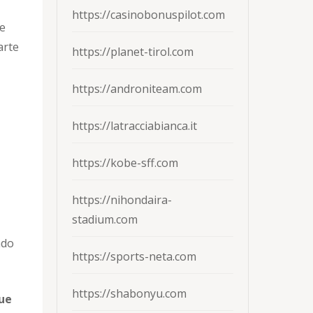
https://casinobonuspilot.com
de
arte
https://planet-tirol.com
https://androniteam.com
https://latracciabianca.it
https://kobe-sff.com
https://nihondaira-
stadium.com
ndo
https://sports-neta.com
https://shabonyu.com
que